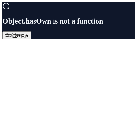
Object.hasOwn is not a function
重新整理頁面