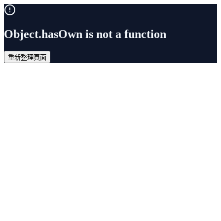
Object.hasOwn is not a function
重新整理頁面