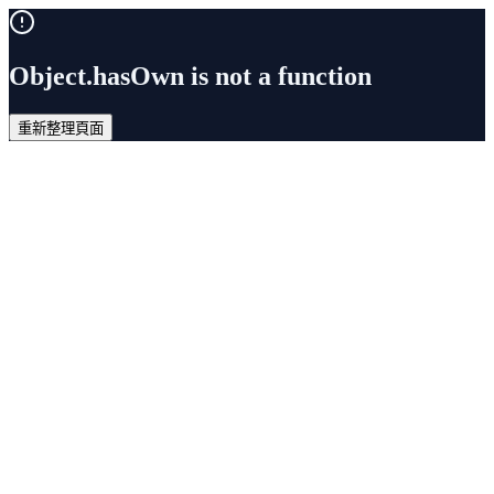
Object.hasOwn is not a function
重新整理頁面