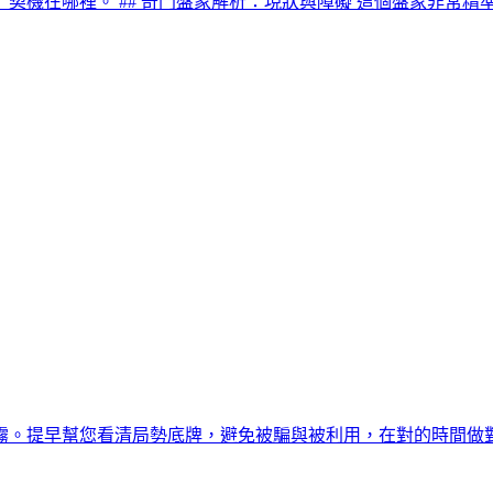
機在哪裡。 ## 奇門盤象解析：現狀與障礙 這個盤象非常精準地
霧。提早幫您看清局勢底牌，避免被騙與被利用，在對的時間做