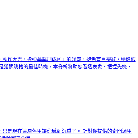
，動作大吉，逢迫墓擊刑成凶」的涵義，避免盲目裸辭，穩健佈
是猶豫跳槽的最佳時機，本分析將助您看透表象、把握先機，
只是現在這層盔甲讓你感到沉重了。 針對你提供的奇門遁甲