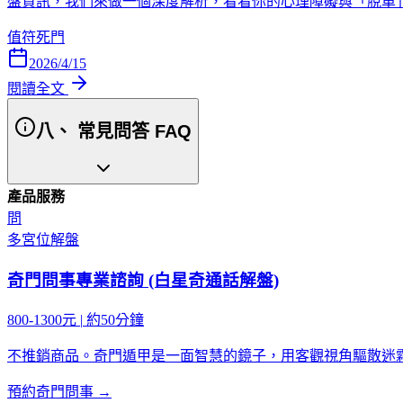
盤資訊，我們來做一個深度解析，看看你的心理障礙與「脫單」契
值符
死門
2026/4/15
閱讀全文
八、 常見問答 FAQ
產品服務
問
多宮位解盤
奇門問事專業諮詢 (白星奇通話解盤)
800-1300元
|
約50分鐘
不推銷商品。奇門遁甲是一面智慧的鏡子，用客觀視角驅散迷
預約奇門問事 →