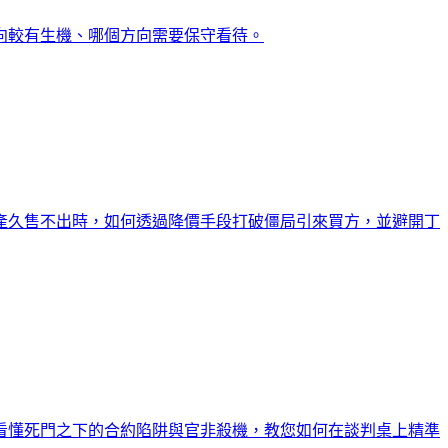
向較有生機、哪個方向需要保守看待。
產久售不出時，如何透過降價手段打破僵局引來買方，並避開丁
看懂死門之下的合約陷阱與官非殺機，教您如何在談判桌上精準