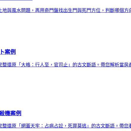
土地與風水問題，再用奇門盤找出生門與死門方位，判斷哪個方
卜案例
完整還原「大格：行人至，官司止」的古文斷語。帶您解析當房
殺機案例
完整還原「網蓋天牢：占病占訟，死罪莫逃」的古文斷語。帶您