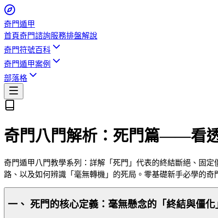
奇門遁甲
首頁
奇門諮詢服務
排盤解說
奇門符號百科
奇門遁甲案例
部落格
奇門八門解析：死門篇——看
奇門遁甲八門教學系列：詳解「死門」代表的終結斷絕、固定
路、以及如何辨識「毫無轉機」的死局。零基礎新手必學的奇
一、 死門的核心定義：毫無懸念的「終結與僵化