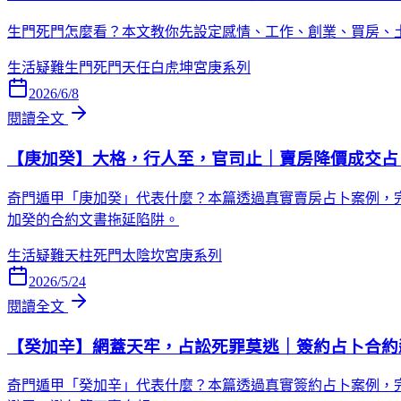
生門死門怎麼看？本文教你先設定感情、工作、創業、買房、
生活疑難
生門
死門
天任
白虎
坤宮
庚系列
2026/6/8
閱讀全文
【庚加癸】大格，行人至，官司止｜賣房降價成交占
奇門遁甲「庚加癸」代表什麼？本篇透過真實賣房占卜案例，
加癸的合約文書拖延陷阱。
生活疑難
天柱
死門
太陰
坎宮
庚系列
2026/5/24
閱讀全文
【癸加辛】網蓋天牢，占訟死罪莫逃｜簽約占卜合約
奇門遁甲「癸加辛」代表什麼？本篇透過真實簽約占卜案例，