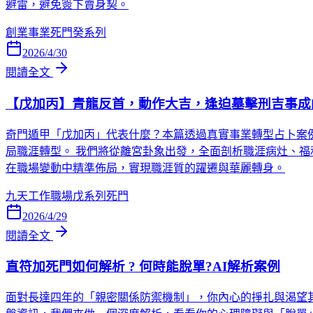
避雷，避免簽下賣身契。
創業事業
死門
癸系列
2026/4/30
閱讀全文
【戊加丙】青龍反首，動作大吉，逢迫墓擊刑吉事成
奇門遁甲「戊加丙」代表什麼？本篇透過真實事業轉型占卜案
局職涯轉型。 我們將從離宮卦象出發，全面剖析職涯病灶、
在職場變動中精準佈局，實現職涯質的躍遷與華麗轉身。
九天
工作職場
戊系列
死門
2026/4/29
閱讀全文
直符加死門如何解析 ? 何時能脫單?AI解析案例
面對長達四年的「親密關係防禦機制」，你內心的掙扎與渴望