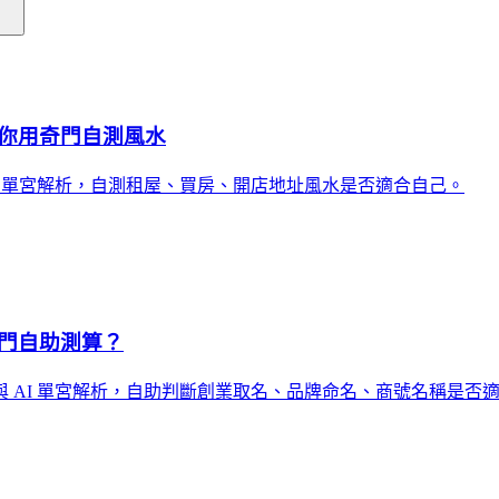
你用奇門自測風水
I 單宮解析，自測租屋、買房、開店地址風水是否適合自己。
門自助測算？
 AI 單宮解析，自助判斷創業取名、品牌命名、商號名稱是否