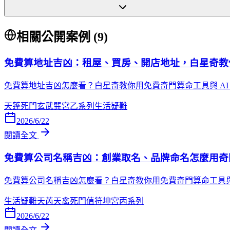
相關公開案例 (
9
)
免費算地址吉凶：租屋、買房、開店地址，白星奇教
免費算地址吉凶怎麼看？白星奇教你用免費奇門算命工具與 A
天蓬
死門
玄武
巽宮
乙系列
生活疑難
2026/6/22
閱讀全文
免費算公司名稱吉凶：創業取名、品牌命名怎麼用奇
免費算公司名稱吉凶怎麼看？白星奇教你用免費奇門算命工具與
生活疑難
天芮
天禽
死門
值符
坤宮
丙系列
2026/6/22