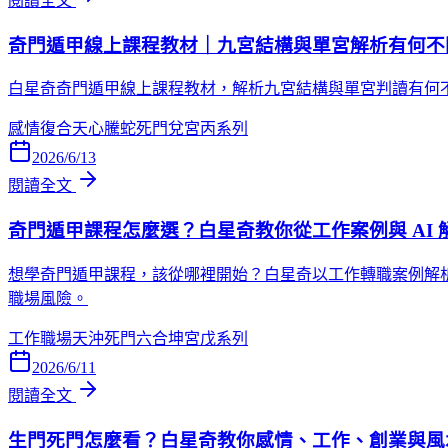
閱讀全文
奇門遁甲線上課程教材｜九宮結構與單宮解析有何不
白星奇奇門遁甲線上課程教材，解析九宮結構與單宮判讀有何
感情復合
天心
騰蛇
死門
兌宮
丙系列
2026/6/13
閱讀全文
奇門遁甲課程怎麼選？白星奇教你從工作案例與 AI 
想學奇門遁甲課程，該從哪裡開始？白星奇以工作轉職案例解析
職場風險。
工作職場
天沖
死門
六合
坤宮
戊系列
2026/6/11
閱讀全文
生門死門怎麼看？白星奇教你感情、工作、創業與風