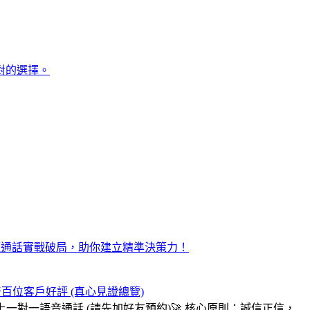
對的選擇。
距通話實戰破局，助你建立精準決策力！
奇百位客戶好評 (真心見證總覽)
線上一對一語音通話 (請先加好友預約)
🚀 核心原則：誠信正信，