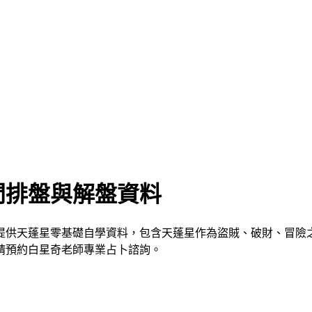
門排盤與解盤資料
供天蓬星零基礎自學資料，包含天蓬星作為盜賊、破財、冒險之象
請預約白星奇老師專業占卜諮詢。