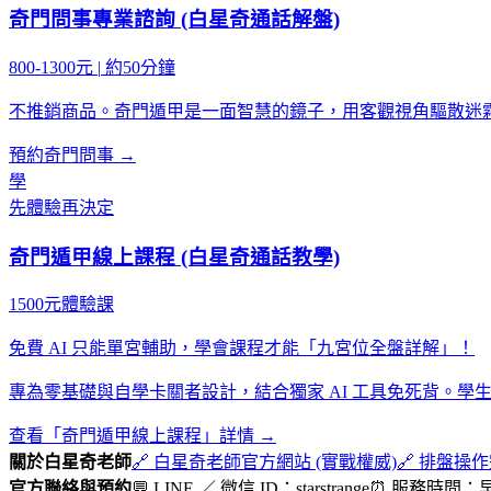
奇門問事專業諮詢 (白星奇通話解盤)
800-1300元
|
約50分鐘
不推銷商品。奇門遁甲是一面智慧的鏡子，用客觀視角驅散迷
預約奇門問事 →
學
先體驗再決定
奇門遁甲線上課程 (白星奇通話教學)
1500元體驗課
免費 AI 只能單宮輔助，學會課程才能「九宮位全盤詳解」！
專為零基礎與自學卡關者設計，結合獨家 AI 工具免死背。
查看「奇門遁甲線上課程」詳情 →
關於白星奇老師
🔗 白星奇老師官方網站 (實戰權威)
🔗 排盤操
官方聯絡與預約
💬 LINE ／ 微信 ID：starstrange
⏰ 服務時間：早