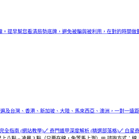
霧。提早幫您看清局勢底牌，避免被騙與被利用，在對的時間做
學生遍及台灣、香港、新加坡、大陸、馬來西亞、澳洲，一對一遠
作完全指南 (網站教學)
🔗 奇門遁甲深度解析 (精選部落格)
🔗 白星
上八點 – 凌晨 3 點（只要在線，免等馬上測）
📅 諮詢方式：