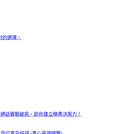
對的選擇。
距通話實戰破局，助你建立精準決策力！
奇百位客戶好評 (真心見證總覽)