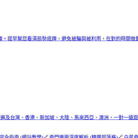
霧。提早幫您看清局勢底牌，避免被騙與被利用，在對的時間做
學生遍及台灣、香港、新加坡、大陸、馬來西亞、澳洲，一對一遠
作完全指南 (網站教學)
🔗 奇門遁甲深度解析 (精選部落格)
🔗 白星