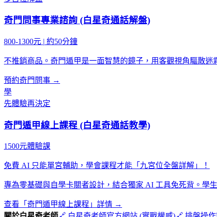
奇門問事專業諮詢 (白星奇通話解盤)
800-1300元
|
約50分鐘
不推銷商品。奇門遁甲是一面智慧的鏡子，用客觀視角驅散迷
預約奇門問事 →
學
先體驗再決定
奇門遁甲線上課程 (白星奇通話教學)
1500元體驗課
免費 AI 只能單宮輔助，學會課程才能「九宮位全盤詳解」！
專為零基礎與自學卡關者設計，結合獨家 AI 工具免死背。
查看「奇門遁甲線上課程」詳情 →
關於白星奇老師
🔗 白星奇老師官方網站 (實戰權威)
🔗 排盤操