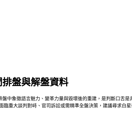
門排盤與解盤資料
排盤中象徵語言魅力、變革力量與毀壞後的重建，是判斷口舌是
若面臨重大談判對峙、官司訴訟或需精準全盤決策，建議尋求白星