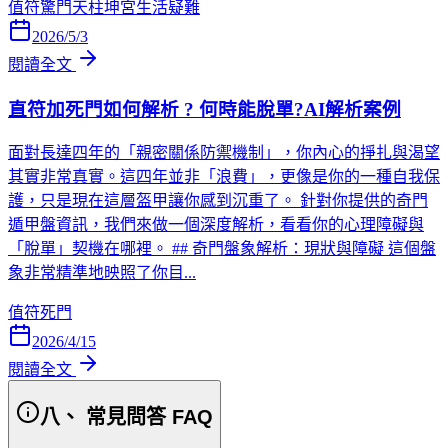
值符
驚門
天柱
坤宮
生活疑難
2026/5/3
閱讀全文
直符加死門如何解析 ? 何時能脫單?AI解析案例
面對長達四年的「親密關係防禦機制」，你內心的掙扎與渴望
其實非常真實。這四年並非「浪費」，更像是你的一種自我保
護，只是現在這層盔甲讓你感到沉重了。 針對你提供的奇門
遁甲盤資訊，我們來做一個深度解析，看看你的心理障礙與
「脫單」契機在哪裡。 ## 奇門盤象解析：現狀與障礙 這個盤
象非常精準地映照了你目...
值符
死門
2026/4/15
閱讀全文
八、 常見問答 FAQ