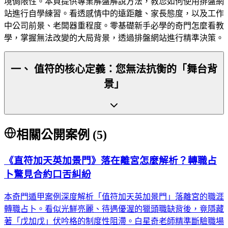
境侷限性。本頁提供專業解盤解說方法，教您如何使用排盤網
站進行自學練習。看透感情中的遠距離、家長態度，以及工作
中公司前景、老闆器重程度。零基礎新手必學的奇門怎麼看教
學，掌握無法改變的大局背景，透過排盤網站進行精準決策。
一、 值符的核心定義：您無法抗衡的「舞台背
景」
相關公開案例 (
5
)
《直符加天英加景門》落在離宮怎麼解析？轉職占
卜驚見合約口舌糾紛
本奇門遁甲案例深度解析「值符加天英加景門」落離宮的職涯
轉職占卜。看似光鮮亮麗、待遇優渥的獵頭職缺背後，竟隱藏
著「戊加戊」伏吟格的制度性阻滯。白星奇老師精準斷驗職場