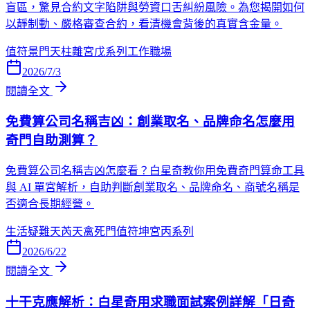
盲區，驚見合約文字陷阱與勞資口舌糾紛風險。為您揭開如何
以靜制動、嚴格審查合約，看清機會背後的真實含金量。
值符
景門
天柱
離宮
戊系列
工作職場
2026/7/3
閱讀全文
免費算公司名稱吉凶：創業取名、品牌命名怎麼用
奇門自助測算？
免費算公司名稱吉凶怎麼看？白星奇教你用免費奇門算命工具
與 AI 單宮解析，自助判斷創業取名、品牌命名、商號名稱是
否適合長期經營。
生活疑難
天芮
天禽
死門
值符
坤宮
丙系列
2026/6/22
閱讀全文
十干克應解析：白星奇用求職面試案例詳解「日奇