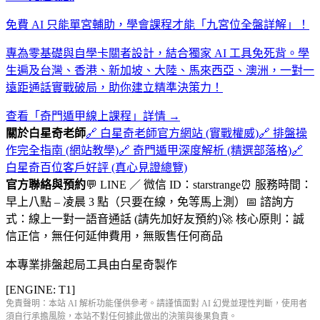
免費 AI 只能單宮輔助，學會課程才能「九宮位全盤詳解」！
專為零基礎與自學卡關者設計，結合獨家 AI 工具免死背。學
生遍及台灣、香港、新加坡、大陸、馬來西亞、澳洲，一對一
遠距通話實戰破局，助你建立精準決策力！
查看「奇門遁甲線上課程」詳情 →
關於白星奇老師
🔗 白星奇老師官方網站 (實戰權威)
🔗 排盤操
作完全指南 (網站教學)
🔗 奇門遁甲深度解析 (精選部落格)
🔗
白星奇百位客戶好評 (真心見證總覽)
官方聯絡與預約
💬 LINE ／ 微信 ID：starstrange
⏰ 服務時間：
早上八點 – 凌晨 3 點（只要在線，免等馬上測）
📅 諮詢方
式：線上一對一語音通話 (請先加好友預約)
🚀 核心原則：誠
信正信，無任何延伸費用，無販售任何商品
本專業排盤起局工具由白星奇製作
[ENGINE: T
1
]
免責聲明：本站 AI 解析功能僅供參考。請謹慎面對 AI 幻覺並理性判斷，使用者
須自行承擔風險，本站不對任何據此做出的決策與後果負責。