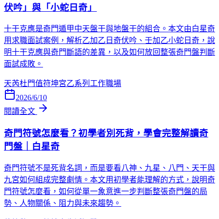
伏吟」與「小蛇日奇」
十干克應是奇門遁甲中天盤干與地盤干的組合。本文由白星奇
用求職面試案例，解析乙加乙日奇伏吟、壬加乙小蛇日奇，說
明十干克應與奇門斷語的差異，以及如何放回整張奇門盤判斷
面試成敗。
天芮
杜門
值符
坤宮
乙系列
工作職場
2026/6/10
閱讀全文
奇門符號怎麼看？初學者別死背，學會完整解讀奇
門盤｜白星奇
奇門符號不是死背名詞，而是要看八神、九星、八門、天干與
九宮如何組成完整劇情。本文用初學者能理解的方式，說明奇
門符號怎麼看，如何從單一象意進一步判斷整張奇門盤的局
勢、人物關係、阻力與未來趨勢。