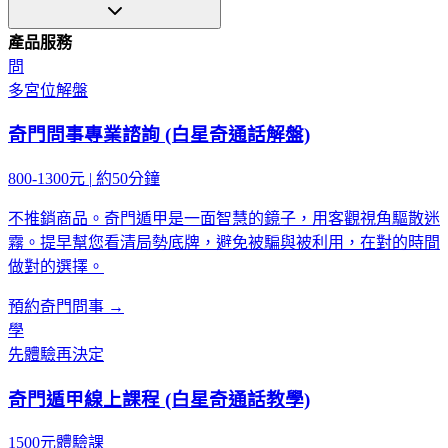
產品服務
問
多宮位解盤
奇門問事專業諮詢 (白星奇通話解盤)
800-1300元
|
約50分鐘
不推銷商品。奇門遁甲是一面智慧的鏡子，用客觀視角驅散迷
霧。提早幫您看清局勢底牌，避免被騙與被利用，在對的時間
做對的選擇。
預約奇門問事 →
學
先體驗再決定
奇門遁甲線上課程 (白星奇通話教學)
1500元體驗課