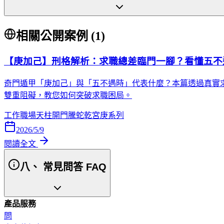
相關公開案例 (
1
)
【庚加己】刑格解析：求職總差臨門一腳？看懂五不
奇門遁甲「庚加己」與「五不遇時」代表什麼？本篇透過真實
雙重阻礙，教您如何突破求職困局。
工作職場
天柱
開門
騰蛇
乾宮
庚系列
2026/5/9
閱讀全文
八、 常見問答 FAQ
產品服務
問