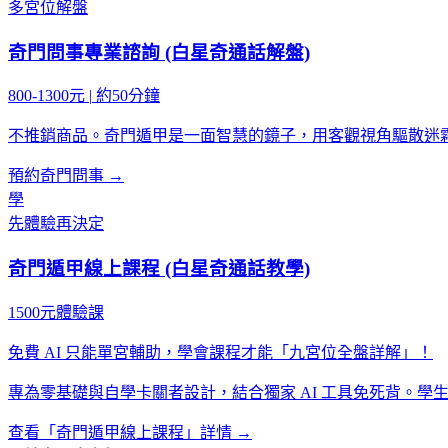
多宮位解盤
奇門問事專業諮詢 (白星奇通話解盤)
800-1300元
|
約50分鐘
不推銷商品。奇門遁甲是一面智慧的鏡子，用客觀視角驅散迷
預約奇門問事 →
學
先體驗再決定
奇門遁甲線上課程 (白星奇通話教學)
1500元體驗課
免費 AI 只能單宮輔助，學會課程才能「九宮位全盤詳解」！
專為零基礎與自學卡關者設計，結合獨家 AI 工具免死背。
查看「奇門遁甲線上課程」詳情 →