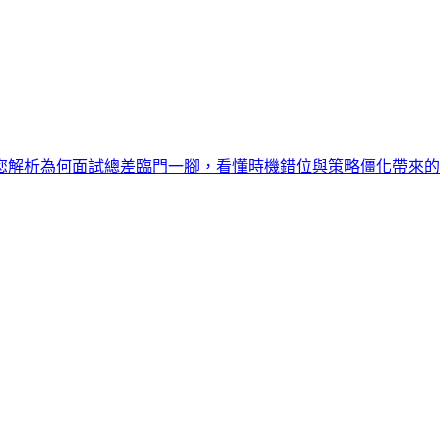
您解析為何面試總差臨門一腳，看懂時機錯位與策略僵化帶來的