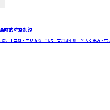
遇時的時空制約
求職占卜案例，完整還原「刑格：官司被重刑」的古文斷語。帶