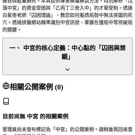
維谷與能量鎖死。本頁提供專業解盤解說方法，特別解析「戊
落中宮」的資金受困與「乙丙丁三奇入中」的才華受制。透過
白星奇老師「囚困理論」，教您如何看透局勢中無法突圍的死
穴。透過排盤網站精準識別中宮訊號，掌握在僵局中等待破局
的關鍵。
一、 中宮的核心定義：中心點的「囚困與禁
錮」
相關公開案例 (
0
)
目前尚無
中宮
的相關案例
管理員尚未發布標記為「
中宮
」的公開案例。請稍後再回來查