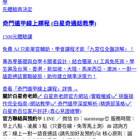
學
先體驗再決定
奇門遁甲線上課程 (白星奇通話教學)
1500元體驗課
免費 AI 只能單宮輔助，學會課程才能「九宮位全盤詳解」！
專為零基礎與自學卡關者設計，結合獨家 AI 工具免死背。學
生遍及台灣、香港、新加坡、大陸、馬來西亞、澳洲，一對一
遠距通話實戰破局，助你建立精準決策力！
查看「奇門遁甲線上課程」詳情 →
關於白星奇老師
🔗 白星奇老師官方網站 (實戰權威)
🔗 排盤操
作完全指南 (網站教學)
🔗 奇門遁甲深度解析 (精選部落格)
🔗
白星奇百位客戶好評 (真心見證總覽)
官方聯絡與預約
💬 LINE ／ 微信 ID：starstrange
⏰ 服務時間：
早上八點 – 凌晨 3 點（只要在線，免等馬上測）
📅 諮詢方
式：線上一對一語音通話 (請先加好友預約)
🚀 核心原則：誠