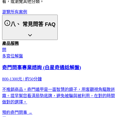
看，或瀏覽其他分類。
瀏覽所有案例
八、 常見問答 FAQ
產品服務
問
多宮位解盤
奇門問事專業諮詢 (白星奇通話解盤)
800-1300元
|
約50分鐘
不推銷商品。奇門遁甲是一面智慧的鏡子，用客觀視角驅散迷
霧。提早幫您看清局勢底牌，避免被騙與被利用，在對的時間
做對的選擇。
預約奇門問事 →